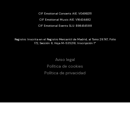
CIF Emotional Concerts AIE: V04992111
CIF Emotional Music AIE: V16434482
CIF Emotional Events SLU: B86414588
Registro: Inscrita en el Registro Mercantil de Madrid, al Tomo 29.747, Folio
172, Sección 8, Hoja M-535218, Inscripción 1ª
Aviso legal
Política de cookies
Política de privacidad