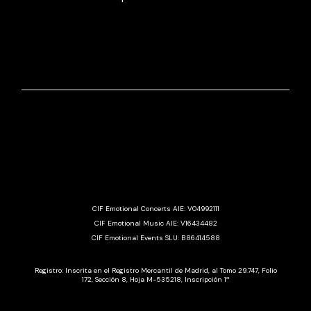
CIF Emotional Concerts AIE: V04992111
CIF Emotional Music AIE: V16434482
CIF Emotional Events SLU: B86414588
Registro: Inscrita en el Registro Mercantil de Madrid, al Tomo 29.747, Folio
172, Sección 8, Hoja M-535218, Inscripción 1ª