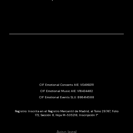
CIF Emotional Concerts AIE: V04992111
CIF Emotional Music AIE: V16434482
CIF Emotional Events SLU: B86414588
Registro: Inscrita en el Registro Mercantil de Madrid, al Tomo 29.747, Folio
172, Sección 8, Hoja M-535218, Inscripción 1ª
Aviso legal