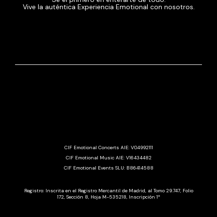
Vive la auténtica Experiencia Emotional con nosotros.
CIF Emotional Concerts AIE: V04992111
CIF Emotional Music AIE: V16434482
CIF Emotional Events SLU: B86414588
Registro: Inscrita en el Registro Mercantil de Madrid, al Tomo 29.747, Folio
172, Sección 8, Hoja M-535218, Inscripción 1ª