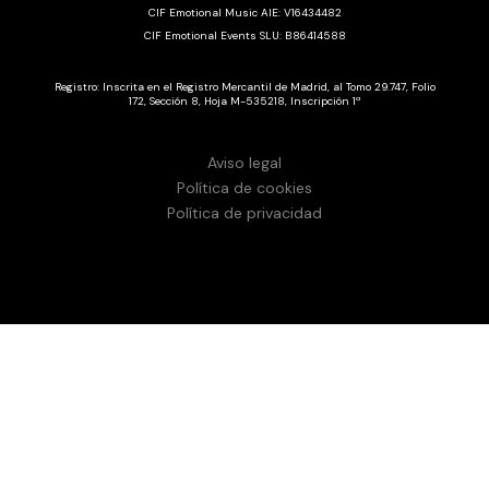
CIF Emotional Music AIE: V16434482
CIF Emotional Events SLU: B86414588
Registro: Inscrita en el Registro Mercantil de Madrid, al Tomo 29.747, Folio
172, Sección 8, Hoja M-535218, Inscripción 1ª
Aviso legal
Política de cookies
Política de privacidad