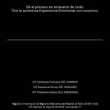
Sé el primero en enterarte de todo.
Vive la auténtica Experiencia Emotional con nosotros.
CIF Emotional Concerts AIE: V04992111
CIF Emotional Music AIE: V16434482
CIF Emotional Events SLU: B86414588
Registro: Inscrita en el Registro Mercantil de Madrid, al Tomo 29.747, Folio
172, Sección 8, Hoja M-535218, Inscripción 1ª