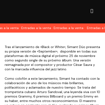
 a la venta · Entradas a la venta · Entradas a la venta ·
Entradas a la
Tras el lanzamiento de «Black or White», Simant Dúo presenta
su propia versión de «September», disponible en todas sus
plataformas de música digital el próximo 25 de noviembre
como segundo single de su próximo álbum. Una versión
reimaginada por el compositor y productor César Saura y
con la marcada influencia del jazz latino.
Como colofón a este lanzamiento, Simant ha contado con la
colaboración de uno de los músicos más brillantes,
polifacéticos y aclamados de nuestro tiempo. Se trata del
trompetista cubano Arturo Sandoval, una leyenda viva con 10
premios Grammy, 6 premios Billboard y un premio Emmy en
su haber, entre muchos otros reconocimientos. El maestro