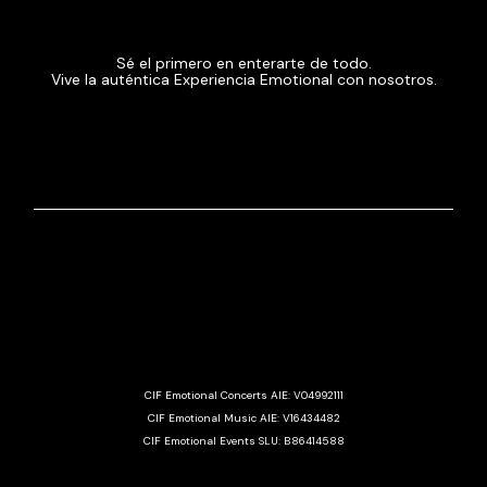
Sé el primero en enterarte de todo.
Vive la auténtica Experiencia Emotional con nosotros.
CIF Emotional Concerts AIE: V04992111
CIF Emotional Music AIE: V16434482
CIF Emotional Events SLU: B86414588