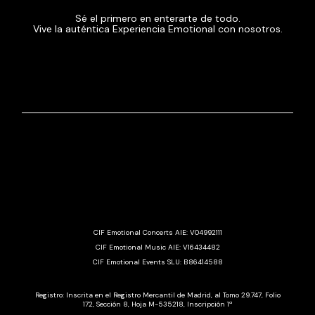
Sé el primero en enterarte de todo.
Vive la auténtica Experiencia Emotional con nosotros.
CIF Emotional Concerts AIE: V04992111
CIF Emotional Music AIE: V16434482
CIF Emotional Events SLU: B86414588
Registro: Inscrita en el Registro Mercantil de Madrid, al Tomo 29.747, Folio
172, Sección 8, Hoja M-535218, Inscripción 1ª