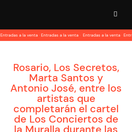
radas a la venta · Entradas a la venta ·
Entradas a la venta · Entrada
Rosario, Los Secretos,
Marta Santos y
Antonio José, entre los
artistas que
completarán el cartel
de Los Conciertos de
la Muralla durante las