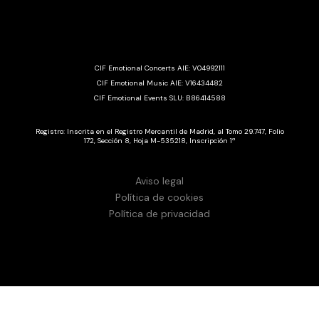
CIF Emotional Concerts AIE: V04992111
CIF Emotional Music AIE: V16434482
CIF Emotional Events SLU: B86414588
Registro: Inscrita en el Registro Mercantil de Madrid, al Tomo 29.747, Folio
172, Sección 8, Hoja M-535218, Inscripción 1ª
Aviso legal
Política de cookies
Política de privacidad