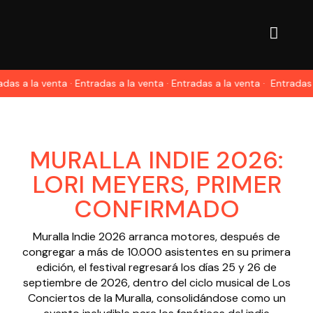
s a la venta · Entradas a la venta · Entradas a la venta ·
Entradas a l
MURALLA INDIE 2026:
LORI MEYERS, PRIMER
CONFIRMADO
Muralla Indie 2026 arranca motores, después de
congregar a más de 10.000 asistentes en su primera
edición, el festival regresará los días 25 y 26 de
septiembre de 2026, dentro del ciclo musical de Los
Conciertos de la Muralla, consolidándose como un