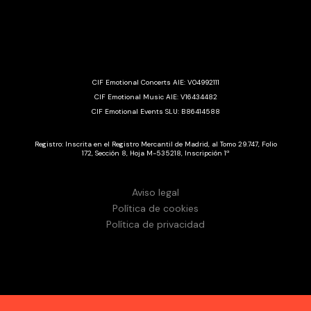
CIF Emotional Concerts AIE: V04992111
CIF Emotional Music AIE: V16434482
CIF Emotional Events SLU: B86414588
Registro: Inscrita en el Registro Mercantil de Madrid, al Tomo 29.747, Folio
172, Sección 8, Hoja M-535218, Inscripción 1ª
Aviso legal
Política de cookies
Política de privacidad