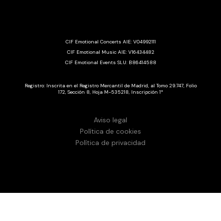
CIF Emotional Concerts AIE: V04992111
CIF Emotional Music AIE: V16434482
CIF Emotional Events SLU: B86414588
Registro: Inscrita en el Registro Mercantil de Madrid, al Tomo 29.747, Folio
172, Sección 8, Hoja M-535218, Inscripción 1ª
Aviso legal
Política de cookies
Política de privacidad