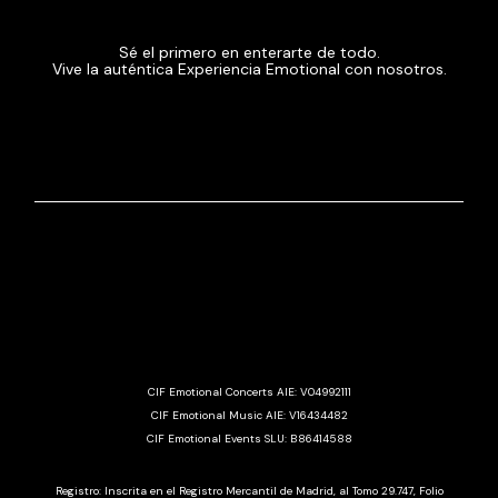
Sé el primero en enterarte de todo.
Vive la auténtica Experiencia Emotional con nosotros.
CIF Emotional Concerts AIE: V04992111
CIF Emotional Music AIE: V16434482
CIF Emotional Events SLU: B86414588
Registro: Inscrita en el Registro Mercantil de Madrid, al Tomo 29.747, Folio