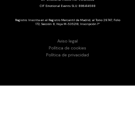
CIF Emotional Events SLU: B86414588
Registro: Inscrita en el Registro Mercantil de Madrid, al Tomo 29.747, Folio
172, Sección 8, Hoja M-535218, Inscripción 1ª
Aviso legal
Política de cookies
Política de privacidad