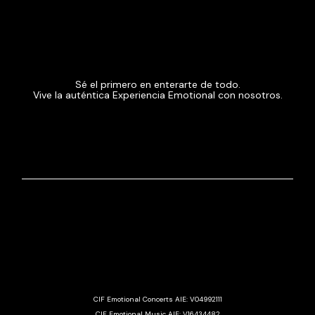
Sé el primero en enterarte de todo.
Vive la auténtica Experiencia Emotional con nosotros.
CIF Emotional Concerts AIE: V04992111
CIF Emotional Music AIE: V16434482