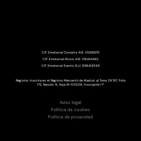
CIF Emotional Concerts AIE: V04992111
CIF Emotional Music AIE: V16434482
CIF Emotional Events SLU: B86414588
Registro: Inscrita en el Registro Mercantil de Madrid, al Tomo 29.747, Folio
172, Sección 8, Hoja M-535218, Inscripción 1ª
Aviso legal
Política de cookies
Política de privacidad