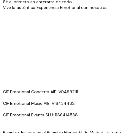
Sé el primero en enterarte de todo.
Vive la auténtica Experiencia Emotional con nosotros.
CIF Emotional Concerts AIE: V04992111
CIF Emotional Music AIE: V16434482
CIF Emotional Events SLU: B86414588
Registro: Inscrita en el Registro Mercantil de Madrid, al Tomo