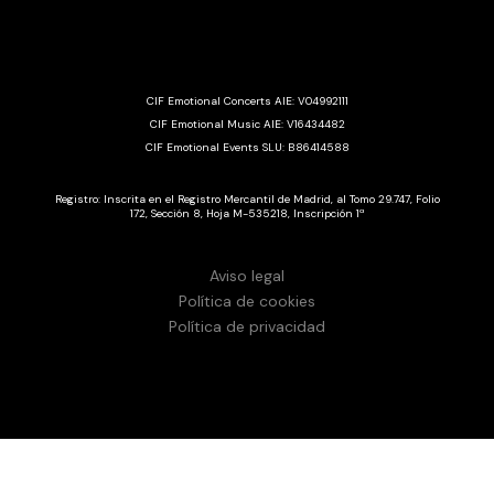
CIF Emotional Concerts AIE: V04992111
CIF Emotional Music AIE: V16434482
CIF Emotional Events SLU: B86414588
Registro: Inscrita en el Registro Mercantil de Madrid, al Tomo 29.747, Folio
172, Sección 8, Hoja M-535218, Inscripción 1ª
Aviso legal
Política de cookies
Política de privacidad