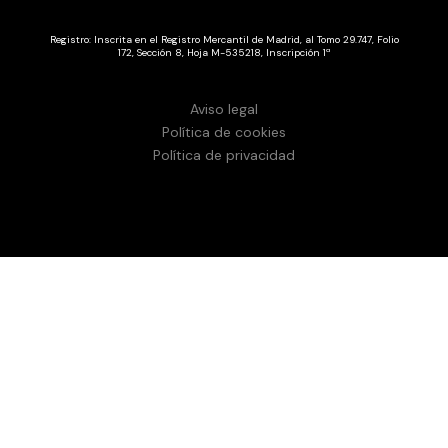
Registro: Inscrita en el Registro Mercantil de Madrid, al Tomo 29.747, Folio
172, Sección 8, Hoja M-535218, Inscripción 1ª
Aviso legal
Política de cookies
Política de privacidad