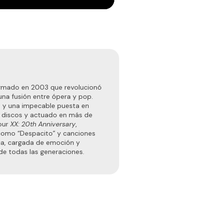
 formado en 2003 que revolucionó
 una fusión entre ópera y pop.
s y una impecable puesta en
e discos y actuado en más de
tour
XX: 20th Anniversary
,
como “Despacito” y canciones
ica, cargada de emoción y
de todas las generaciones.