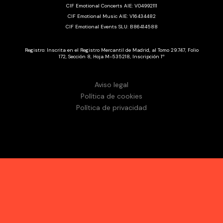
CIF Emotional Concerts AIE: V04992111
CIF Emotional Music AIE: V16434482
CIF Emotional Events SLU: B86414588
Registro: Inscrita en el Registro Mercantil de Madrid, al Tomo 29.747, Folio
172, Sección 8, Hoja M-535218, Inscripción 1ª
Aviso legal
Política de cookies
Política de privacidad