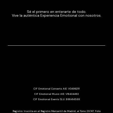
Sé el primero en enterarte de todo.
Vive la auténtica Experiencia Emotional con nosotros.
CIF Emotional Concerts AIE: V04992111
CIF Emotional Music AIE: V16434482
CIF Emotional Events SLU: B86414588
Registro: Inscrita en el Registro Mercantil de Madrid, al Tomo 29.747, Folio