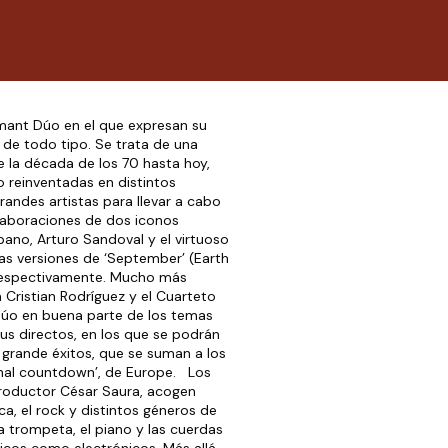
imant Dúo en el que expresan su
s de todo tipo. Se trata de una
la década de los 70 hasta hoy,
o reinventadas en distintos
andes artistas para llevar a cabo
olaboraciones de dos iconos
bano, Arturo Sandoval y el virtuoso
 las versiones de ‘September’ (Earth
 respectivamente. Mucho más
 Cristian Rodríguez y el Cuarteto
dúo en buena parte de los temas
us directos, en los que se podrán
 grande éxitos, que se suman a los
final countdown’, de Europe. Los
productor César Saura, acogen
ica, el rock y distintos géneros de
a trompeta, el piano y las cuerdas