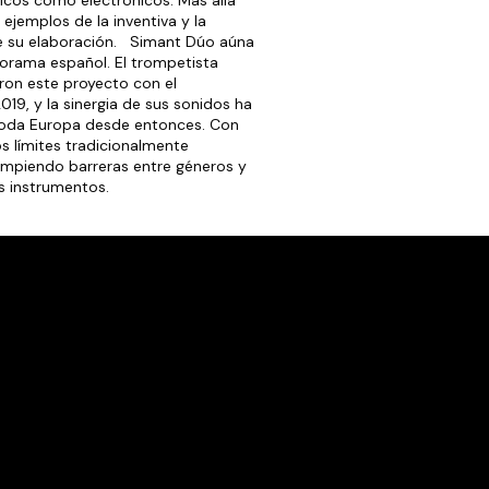
icos como electrónicos. Más allá
 ejemplos de la inventiva y la
de su elaboración. Simant Dúo aúna
norama español. El trompetista
aron este proyecto con el
019, y la sinergia de sus sonidos ha
 toda Europa desde entonces. Con
s límites tradicionalmente
ompiendo barreras entre géneros y
 instrumentos.