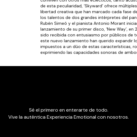
conviven con otros más eclécticos, tanto acúst
de esta peculiaridad, ‘Skyward’ ofrece múltiples
libertad creativa que han marcado cada fase 
los talentos de dos grandes intérpretes del pa
Rubén Simeó y el pianista Antonio Morant inici
lanzamiento de su primer disco, ‘New Way’, en 2
sido recibida con entusiasmo por públicos de
este nuevo lanzamiento han querido expandir lo
impuestos a un dúo de estas características, r
exprimiendo las capacidades sonoras de ambos
Sé el primero en enterarte de todo.
Vive la auténtica Experiencia Emotional con nosotros.