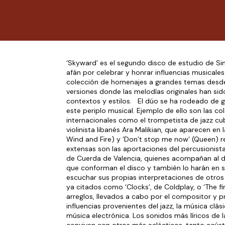
‘Skyward’ es el segundo disco de estudio de S
afán por celebrar y honrar influencias musicale
colección de homenajes a grandes temas desde 
versiones donde las melodías originales han sid
contextos y estilos. El dúo se ha rodeado de gr
este periplo musical. Ejemplo de ello son las c
internacionales como el trompetista de jazz cu
violinista libanés Ara Malikian, que aparecen en
Wind and Fire) y ‘Don’t stop me now’ (Queen)
extensas son las aportaciones del percusionista
de Cuerda de Valencia, quienes acompañan al 
que conforman el disco y también lo harán en s
escuchar sus propias interpretaciones de otros
ya citados como ‘Clocks’, de Coldplay, o ‘The 
arreglos, llevados a cabo por el compositor y 
influencias provenientes del jazz, la música clás
música electrónica. Los sonidos más líricos de l