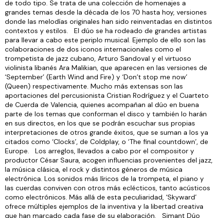
de todo tipo. Se trata de una colección de homenajes a
grandes temas desde la década de los 70 hasta hoy, versiones
donde las melodías originales han sido reinventadas en distintos
contextos y estilos. El dúo se ha rodeado de grandes artistas
para llevar a cabo este periplo musical. Ejemplo de ello son las
colaboraciones de dos iconos internacionales como el
trompetista de jazz cubano, Arturo Sandoval y el virtuoso
violinista libanés Ara Malikian, que aparecen en las versiones de
‘September’ (Earth Wind and Fire) y ‘Don’t stop me now’
(Queen) respectivamente. Mucho más extensas son las
aportaciones del percusionista Cristian Rodríguez y el Cuarteto
de Cuerda de Valencia, quienes acompañan al dúo en buena
parte de los temas que conforman el disco y también lo harán
en sus directos, en los que se podrán escuchar sus propias
interpretaciones de otros grande éxitos, que se suman a los ya
citados como ‘Clocks’, de Coldplay, o ‘The final countdown’, de
Europe. Los arreglos, llevados a cabo por el compositor y
productor César Saura, acogen influencias provenientes del jazz,
la música clásica, el rock y distintos géneros de música
electrónica. Los sonidos más líricos de la trompeta, el piano y
las cuerdas conviven con otros más eclécticos, tanto acústicos
como electrónicos. Más allá de esta peculiaridad, ‘Skyward’
ofrece múltiples ejemplos de la inventiva y la libertad creativa
que han marcado cada fase de su elaboración. Simant Dúo