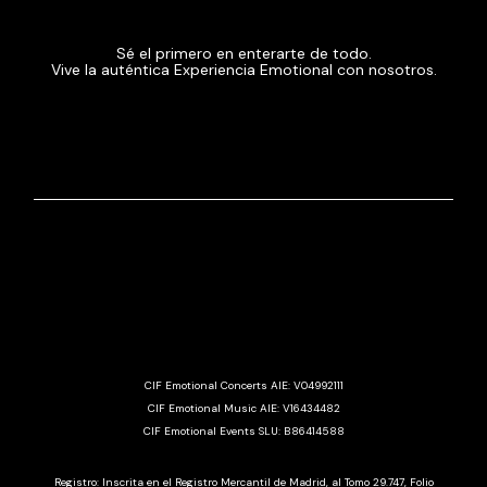
Sé el primero en enterarte de todo.
Vive la auténtica Experiencia Emotional con nosotros.
CIF Emotional Concerts AIE: V04992111
CIF Emotional Music AIE: V16434482
CIF Emotional Events SLU: B86414588
Registro: Inscrita en el Registro Mercantil de Madrid, al Tomo 29.747, Folio