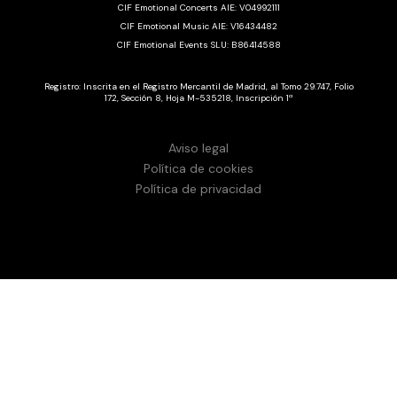
CIF Emotional Concerts AIE: V04992111
CIF Emotional Music AIE: V16434482
CIF Emotional Events SLU: B86414588
Registro: Inscrita en el Registro Mercantil de Madrid, al Tomo 29.747, Folio
172, Sección 8, Hoja M-535218, Inscripción 1ª
Aviso legal
Política de cookies
Política de privacidad