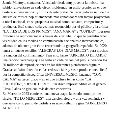
Juanlu Montoya, cantautor. Vinculado desde muy joven a la música, ha
sabido reinventarse en cada disco, moldeando un estilo propio, en el que
destaca su personalidad y forma de interpretar. Se ha erigido en uno de los
artistas de música pop aflamencada más conocidos y con mayor proyección
a nivel nacional, en su propuesta musical como cantante, compositor y
productor. Está siendo cada vez más reconocido por el público y la crítica.
“LA FIESTA DE LOS PRIMOS”, “ANA MARIA” y “CUPIDO”, lograron
millones de reproducciones a través de YouTube, lo que le permitió tener
visibilidad en los medios de comunicación nacionales e internacionales,
además de obtener gran éxito recorriendo la geografía española. En 2020,
lanza un nuevo sencillo: “ALEGRAS LOS DIAS MALOS”, para muchos
la canción del confinamiento. Tras ello, lanzó “ARREBATO DE AMOR”
una canción veraniega que se bailó en cada rincón del país, superando los
20 millones de reproducciones en las diferentes plataformas digitales.
Gracias al éxito obtenido en las redes sociales y sus reproducciones, fichó
por la compañía discográfica UNIVERSAL MUSIC, lanzando “CON
CALMA” su tercer disco y en el que incluye temas como “LA
SOLUCIÓN”, “DESDE CERO”… un disco imprescindible en el género.
Lleva 2 años de gira con más de cien conciertos.
En Marzo de 2023 comienza una nueva etapa, lanzando como primer
single: “TE LO MERECES”, una canción alegre y a la vez romántica y
que sirve como punto de partida a su nuevo álbum y gira “SONRIENDO
AL RELOJ”.