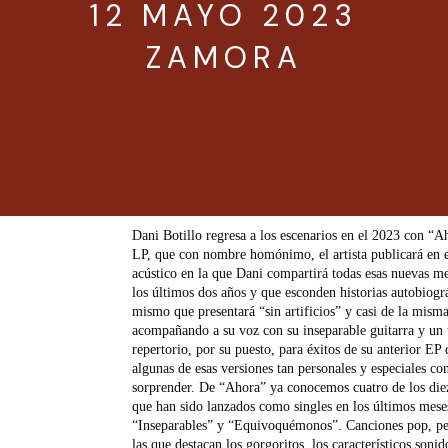
12 MAYO 2023
ZAMORA
Dani Botillo regresa a los escenarios en el 2023 con “A
LP, que con nombre homónimo, el artista publicará en e
acústico en la que Dani compartirá todas esas nuevas mel
los últimos dos años y que esconden historias autobiogr
mismo que presentará “sin artificios” y casi de la mis
acompañando a su voz con su inseparable guitarra y un 
repertorio, por su puesto, para éxitos de su anterior E
algunas de esas versiones tan personales y especiales con
sorprender. De “Ahora” ya conocemos cuatro de los die
que han sido lanzados como singles en los últimos mese
“Inseparables” y “Equivoquémonos”. Canciones pop, per
las que destacan los gorgoritos, los característicos soni