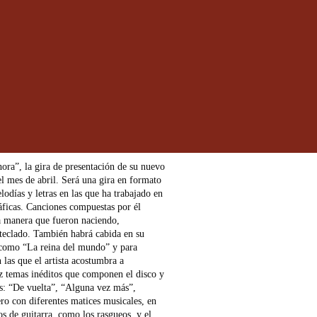
hora”, la gira de presentación de su nuevo
l mes de abril. Será una gira en formato
odías y letras en las que ha trabajado en
áficas. Canciones compuestas por él
ma manera que fueron naciendo,
teclado. También habrá cabida en su
P como “La reina del mundo” y para
 las que el artista acostumbra a
z temas inéditos que componen el disco y
s: “De vuelta”, “Alguna vez más”,
o con diferentes matices musicales, en
dos de guitarra, como los rasgueos, y el