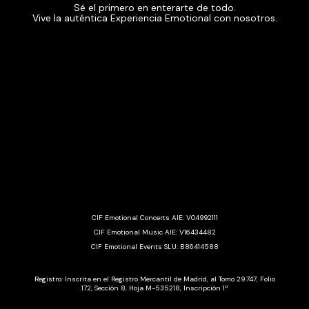
Sé el primero en enterarte de todo.
Vive la auténtica Experiencia Emotional con nosotros.
CIF Emotional Concerts AIE: V04992111
CIF Emotional Music AIE: V16434482
CIF Emotional Events SLU: B86414588
Registro: Inscrita en el Registro Mercantil de Madrid, al Tomo 29.747, Folio
172, Sección 8, Hoja M-535218, Inscripción 1ª