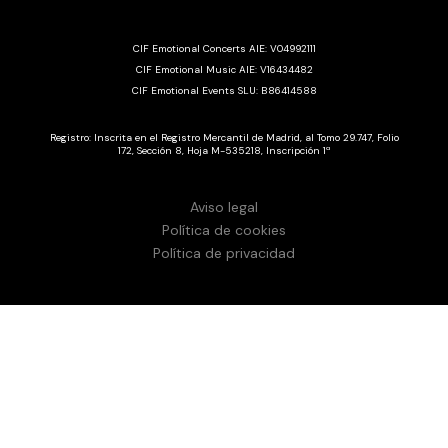
CIF Emotional Concerts AIE: V04992111
CIF Emotional Music AIE: V16434482
CIF Emotional Events SLU: B86414588
Registro: Inscrita en el Registro Mercantil de Madrid, al Tomo 29.747, Folio
172, Sección 8, Hoja M-535218, Inscripción 1ª
Aviso legal
Política de cookies
Política de privacidad