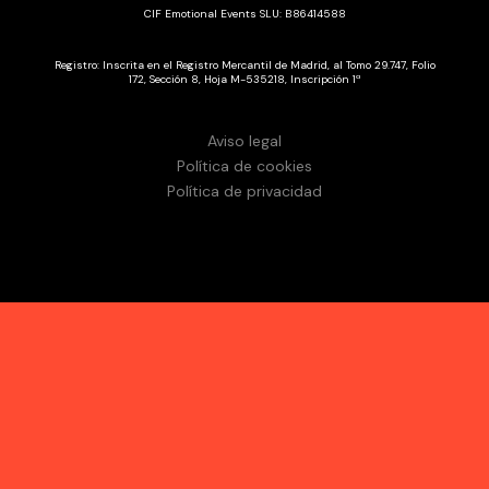
CIF Emotional Events SLU: B86414588
Registro: Inscrita en el Registro Mercantil de Madrid, al Tomo 29.747, Folio
172, Sección 8, Hoja M-535218, Inscripción 1ª
Aviso legal
Política de cookies
Política de privacidad