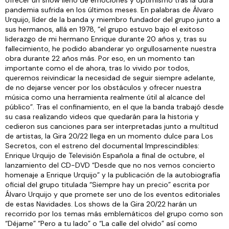
ofrecer un show lleno de emociones y optimismo tras la dura
pandemia sufrida en los últimos meses. En palabras de Álvaro
Urquijo, líder de la banda y miembro fundador del grupo junto a
sus hermanos, allá en 1978, “el grupo estuvo bajo el exitoso
liderazgo de mi hermano Enrique durante 20 años y, tras su
fallecimiento, he podido abanderar yo orgullosamente nuestra
obra durante 22 años más. Por eso, en un momento tan
importante como el de ahora, tras lo vivido por todos,
queremos reivindicar la necesidad de seguir siempre adelante,
de no dejarse vencer por los obstáculos y ofrecer nuestra
música como una herramienta realmente útil al alcance del
público”. Tras el confinamiento, en el que la banda trabajó desde
su casa realizando videos que quedarán para la historia y
cedieron sus canciones para ser interpretadas junto a multitud
de artistas, la Gira 20/22 llega en un momento dulce para Los
Secretos, con el estreno del documental Imprescindibles:
Enrique Urquijo de Televisión Española a final de octubre, el
lanzamiento del CD-DVD “Desde que no nos vemos concierto
homenaje a Enrique Urquijo” y la publicación de la autobiografía
oficial del grupo titulada “Siempre hay un precio” escrita por
Álvaro Urquijo y que promete ser uno de los eventos editoriales
de estas Navidades. Los shows de la Gira 20/22 harán un
recorrido por los temas más emblemáticos del grupo como son
“Déjame” “Pero a tu lado” o “La calle del olvido” así como