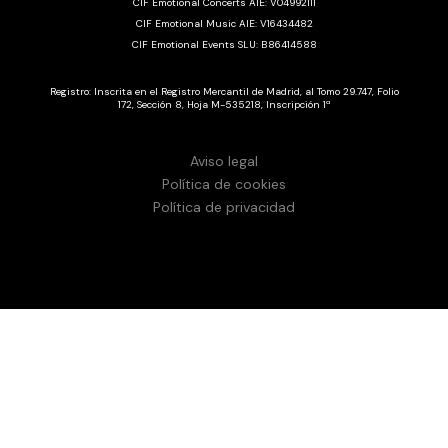
CIF Emotional Concerts AIE: V04992111
CIF Emotional Music AIE: V16434482
CIF Emotional Events SLU: B86414588
Registro: Inscrita en el Registro Mercantil de Madrid, al Tomo 29.747, Folio
172, Sección 8, Hoja M-535218, Inscripción 1ª
Aviso legal
Política de cookies
Política de privacidad