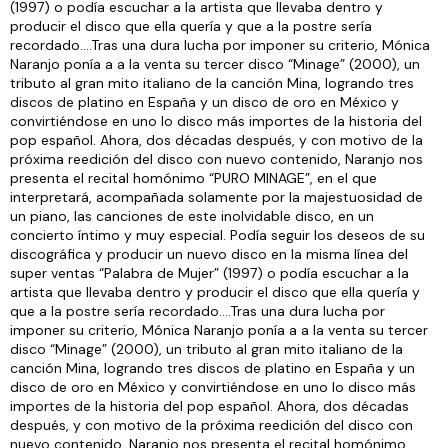
(1997) o podía escuchar a la artista que llevaba dentro y
producir el disco que ella quería y que a la postre sería
recordado….Tras una dura lucha por imponer su criterio, Mónica
Naranjo ponía a a la venta su tercer disco “Minage” (2000), un
tributo al gran mito italiano de la canción Mina, logrando tres
discos de platino en España y un disco de oro en México y
convirtiéndose en uno lo disco más importes de la historia del
pop español. Ahora, dos décadas después, y con motivo de la
próxima reedición del disco con nuevo contenido, Naranjo nos
presenta el recital homónimo “PURO MINAGE”, en el que
interpretará, acompañada solamente por la majestuosidad de
un piano, las canciones de este inolvidable disco, en un
concierto íntimo y muy especial. Podía seguir los deseos de su
discográfica y producir un nuevo disco en la misma línea del
super ventas “Palabra de Mujer” (1997) o podía escuchar a la
artista que llevaba dentro y producir el disco que ella quería y
que a la postre sería recordado….Tras una dura lucha por
imponer su criterio, Mónica Naranjo ponía a a la venta su tercer
disco “Minage” (2000), un tributo al gran mito italiano de la
canción Mina, logrando tres discos de platino en España y un
disco de oro en México y convirtiéndose en uno lo disco más
importes de la historia del pop español. Ahora, dos décadas
después, y con motivo de la próxima reedición del disco con
nuevo contenido, Naranjo nos presenta el recital homónimo