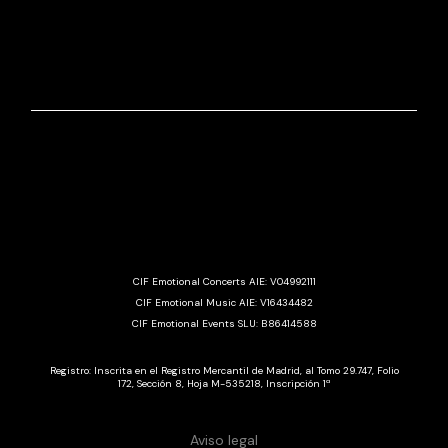
CIF Emotional Concerts AIE: V04992111
CIF Emotional Music AIE: V16434482
CIF Emotional Events SLU: B86414588
Registro: Inscrita en el Registro Mercantil de Madrid, al Tomo 29.747, Folio
172, Sección 8, Hoja M-535218, Inscripción 1ª
Aviso legal