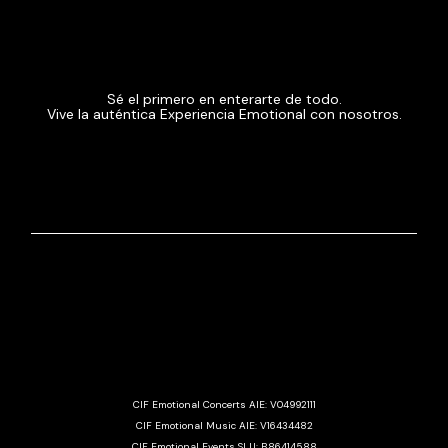
Sé el primero en enterarte de todo.
Vive la auténtica Experiencia Emotional con nosotros.
CIF Emotional Concerts AIE: V04992111
CIF Emotional Music AIE: V16434482
CIF Emotional Events SLU: B86414588