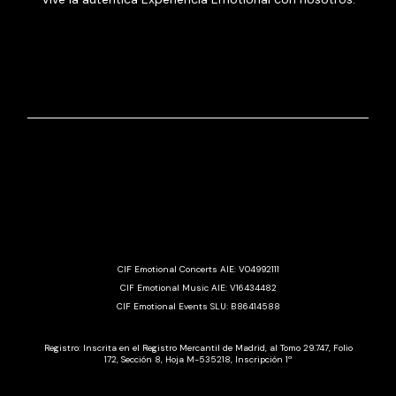
CIF Emotional Concerts AIE: V04992111
CIF Emotional Music AIE: V16434482
CIF Emotional Events SLU: B86414588
Registro: Inscrita en el Registro Mercantil de Madrid, al Tomo 29.747, Folio
172, Sección 8, Hoja M-535218, Inscripción 1ª