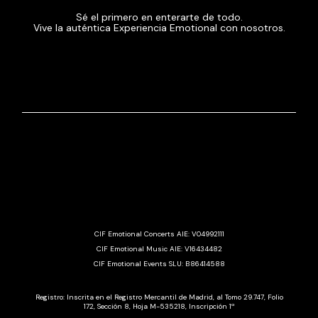
Sé el primero en enterarte de todo.
Vive la auténtica Experiencia Emotional con nosotros.
CIF Emotional Concerts AIE: V04992111
CIF Emotional Music AIE: V16434482
CIF Emotional Events SLU: B86414588
Registro: Inscrita en el Registro Mercantil de Madrid, al Tomo 29.747, Folio
172, Sección 8, Hoja M-535218, Inscripción 1ª