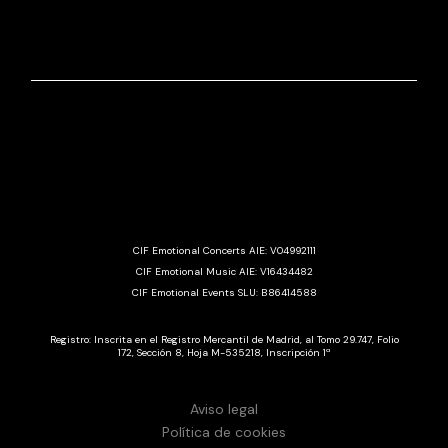
CIF Emotional Concerts AIE: V04992111
CIF Emotional Music AIE: V16434482
CIF Emotional Events SLU: B86414588
Registro: Inscrita en el Registro Mercantil de Madrid, al Tomo 29.747, Folio
172, Sección 8, Hoja M-535218, Inscripción 1ª
Aviso legal
Política de cookies