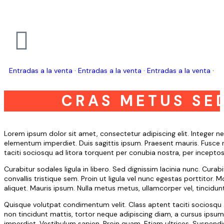
Entradas a la venta · Entradas a la venta · Entradas a la venta ·
CRAS METUS SED
Lorem ipsum dolor sit amet, consectetur adipiscing elit. Integer ne
elementum imperdiet. Duis sagittis ipsum. Praesent mauris. Fusce n
taciti sociosqu ad litora torquent per conubia nostra, per incepto
Curabitur sodales ligula in libero. Sed dignissim lacinia nunc. Cur
convallis tristique sem. Proin ut ligula vel nunc egestas porttitor. Mor
aliquet. Mauris ipsum. Nulla metus metus, ullamcorper vel, tincidunt
Quisque volutpat condimentum velit. Class aptent taciti sociosqu 
non tincidunt mattis, tortor neque adipiscing diam, a cursus ipsum an
imperdiet. Vestibulum sapien. Proin quam. Etiam ultrices. Suspendi