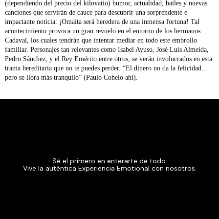
(dependiendo del precio del kilovatio) humor, actualidad, bailes y nuevas
canciones que servirán de cauce para descubrir una sorprendente e
impactante noticia: ¡Omaita será heredera de una inmensa fortuna! Tal
acontecimiento provoca un gran revuelo en el entorno de los hermanos
Cadaval, los cuales tendrán que intentar mediar en todo este embrollo
familiar. Personajes tan relevantes como Isabel Ayuso, José Luis Almeida,
Pedro Sánchez, y el Rey Emérito entre otros, se verán involucrados en esta
trama hereditaria que no te puedes perder. “El dinero no da la felicidad…
pero se llora más tranquilo” (Paulo Cohelo ahí).
Sé el primero en enterarte de todo.
Vive la auténtica Experiencia Emotional con nosotros.