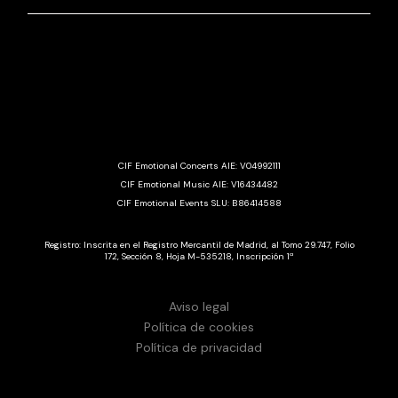
CIF Emotional Concerts AIE: V04992111
CIF Emotional Music AIE: V16434482
CIF Emotional Events SLU: B86414588
Registro: Inscrita en el Registro Mercantil de Madrid, al Tomo 29.747, Folio
172, Sección 8, Hoja M-535218, Inscripción 1ª
Aviso legal
Política de cookies
Política de privacidad