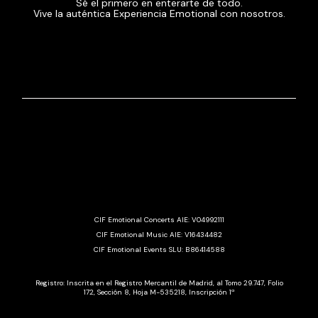
Sé el primero en enterarte de todo.
Vive la auténtica Experiencia Emotional con nosotros.
CIF Emotional Concerts AIE: V04992111
CIF Emotional Music AIE: V16434482
CIF Emotional Events SLU: B86414588
Registro: Inscrita en el Registro Mercantil de Madrid, al Tomo 29.747, Folio
172, Sección 8, Hoja M-535218, Inscripción 1ª