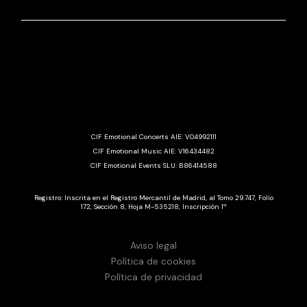
CIF Emotional Concerts AIE: V04992111
CIF Emotional Music AIE: V16434482
CIF Emotional Events SLU: B86414588
Registro: Inscrita en el Registro Mercantil de Madrid, al Tomo 29.747, Folio
172, Sección 8, Hoja M-535218, Inscripción 1ª
Aviso legal
Política de cookies
Política de privacidad