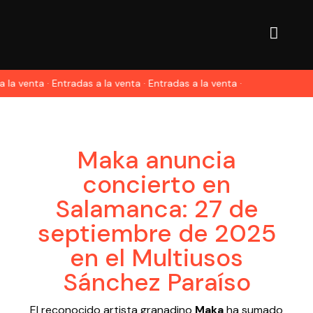
 la venta · Entradas a la venta · Entradas a la venta ·
Maka anuncia
concierto en
Salamanca: 27 de
septiembre de 2025
en el Multiusos
Sánchez Paraíso
El reconocido artista granadino
Maka
ha sumado