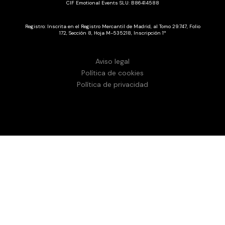
CIF Emotional Events SLU: B86414588
Registro: Inscrita en el Registro Mercantil de Madrid, al Tomo 29.747, Folio
172, Sección 8, Hoja M-535218, Inscripción 1ª
Aviso legal
Política de cookies
Política de privacidad