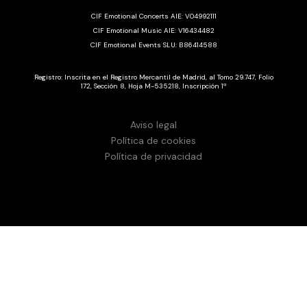
CIF Emotional Concerts AIE: V04992111
CIF Emotional Music AIE: V16434482
CIF Emotional Events SLU: B86414588
Registro: Inscrita en el Registro Mercantil de Madrid, al Tomo 29.747, Folio
172, Sección 8, Hoja M-535218, Inscripción 1ª
Aviso legal
Política de cookies
Política de privacidad