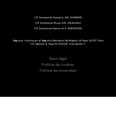
CIF Emotional Concerts AIE: V04992111
CIF Emotional Music AIE: V16434482
CIF Emotional Events SLU: B86414588
Registro: Inscrita en el Registro Mercantil de Madrid, al Tomo 29.747, Folio
172, Sección 8, Hoja M-535218, Inscripción 1ª
Aviso legal
Política de cookies
Política de privacidad