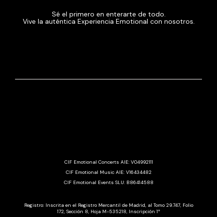
Sé el primero en enterarte de todo.
Vive la auténtica Experiencia Emotional con nosotros.
CIF Emotional Concerts AIE: V04992111
CIF Emotional Music AIE: V16434482
CIF Emotional Events SLU: B86414588
Registro: Inscrita en el Registro Mercantil de Madrid, al Tomo 29.747, Folio
172, Sección 8, Hoja M-535218, Inscripción 1ª