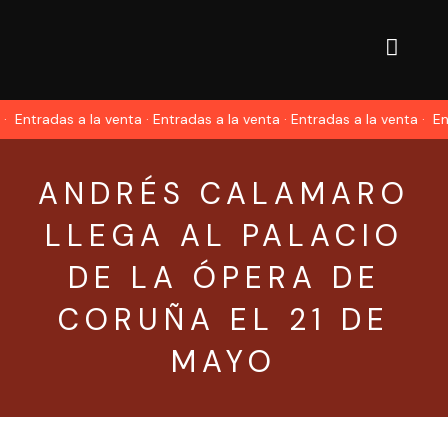
·
Entradas a la venta · Entradas a la venta · Entradas a la venta ·
Ent
ANDRÉS CALAMARO
LLEGA AL PALACIO
DE LA ÓPERA DE
CORUÑA EL 21 DE
MAYO