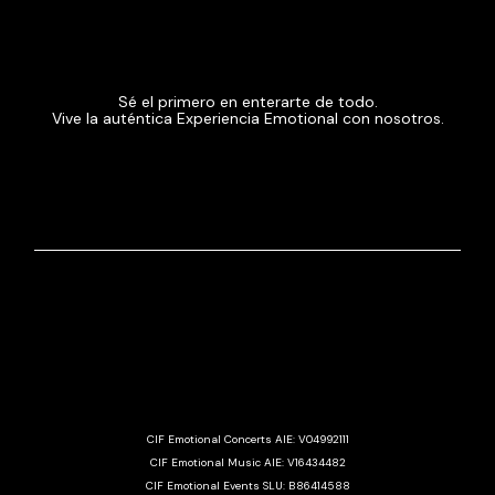
Sé el primero en enterarte de todo.
Vive la auténtica Experiencia Emotional con nosotros.
CIF Emotional Concerts AIE: V04992111
CIF Emotional Music AIE: V16434482
CIF Emotional Events SLU: B86414588