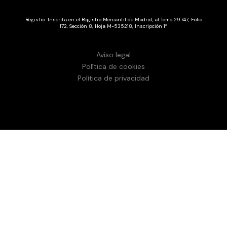
Registro: Inscrita en el Registro Mercantil de Madrid, al Tomo 29.747, Folio
172, Sección 8, Hoja M-535218, Inscripción 1ª
Aviso legal
Política de cookies
Política de privacidad