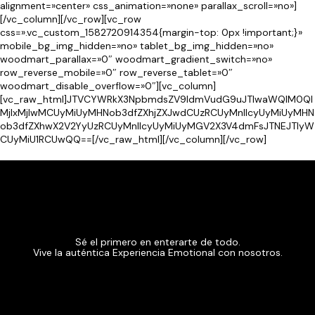
alignment=»center» css_animation=»none» parallax_scroll=»no»]
[/vc_column][/vc_row][vc_row
css=».vc_custom_1582720914354{margin-top: 0px !important;}»
mobile_bg_img_hidden=»no» tablet_bg_img_hidden=»no»
woodmart_parallax=»0″ woodmart_gradient_switch=»no»
row_reverse_mobile=»0″ row_reverse_tablet=»0″
woodmart_disable_overflow=»0″][vc_column]
[vc_raw_html]JTVCYWRkX3NpbmdsZV9ldmVudG9uJTIwaWQlM0Ql
MjIxMjIwMCUyMiUyMHNob3dfZXhjZXJwdCUzRCUyMnllcyUyMiUyMHN
ob3dfZXhwX2V2YyUzRCUyMnllcyUyMiUyMGV2X3V4dmFsJTNEJTIyW
CUyMiU1RCUwQQ==[/vc_raw_html][/vc_column][/vc_row]
Sé el primero en enterarte de todo.
Vive la auténtica Experiencia Emotional con nosotros.