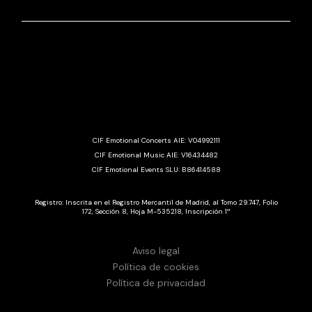
CIF Emotional Concerts AIE: V04992111
CIF Emotional Music AIE: V16434482
CIF Emotional Events SLU: B86414588
Registro: Inscrita en el Registro Mercantil de Madrid, al Tomo 29.747, Folio
172, Sección 8, Hoja M-535218, Inscripción 1ª
Aviso legal
Política de cookies
Política de privacidad