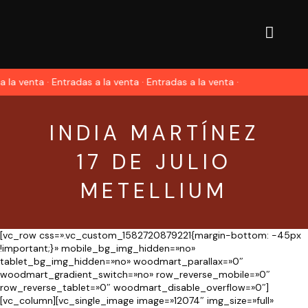
a la venta · Entradas a la venta · Entradas a la venta ·
INDIA MARTÍNEZ
17 DE JULIO
METELLIUM
[vc_row css=».vc_custom_1582720879221{margin-bottom: -45px
!important;}» mobile_bg_img_hidden=»no»
tablet_bg_img_hidden=»no» woodmart_parallax=»0″
woodmart_gradient_switch=»no» row_reverse_mobile=»0″
row_reverse_tablet=»0″ woodmart_disable_overflow=»0″]
[vc_column][vc_single_image image=»12074″ img_size=»full»