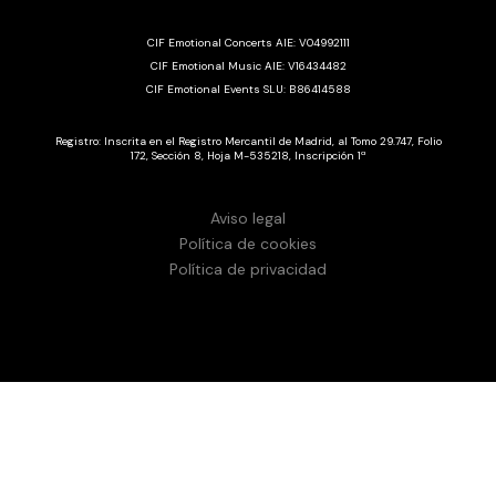
CIF Emotional Concerts AIE: V04992111
CIF Emotional Music AIE: V16434482
CIF Emotional Events SLU: B86414588
Registro: Inscrita en el Registro Mercantil de Madrid, al Tomo 29.747, Folio
172, Sección 8, Hoja M-535218, Inscripción 1ª
Aviso legal
Política de cookies
Política de privacidad