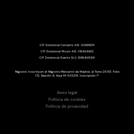
CIF Emotional Concerts AIE: V04992111
CIF Emotional Music AIE: V16434482
CIF Emotional Events SLU: B86414588
Registro: Inscrita en el Registro Mercantil de Madrid, al Tomo 29.747, Folio
172, Sección 8, Hoja M-535218, Inscripción 1ª
Aviso legal
Política de cookies
Política de privacidad