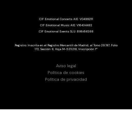
CIF Emotional Concerts AIE: V04992111
CIF Emotional Music AIE: V16434482
CIF Emotional Events SLU: B86414588
Registro: Inscrita en el Registro Mercantil de Madrid, al Tomo 29.747, Folio
172, Sección 8, Hoja M-535218, Inscripción 1ª
Aviso legal
Política de cookies
Política de privacidad