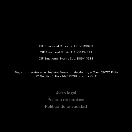
CIF Emotional Concerts AIE: V04992111
CIF Emotional Music AIE: V16434482
CIF Emotional Events SLU: B86414588
Registro: Inscrita en el Registro Mercantil de Madrid, al Tomo 29.747, Folio
172, Sección 8, Hoja M-535218, Inscripción 1ª
Aviso legal
Política de cookies
Política de privacidad